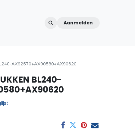
Aanmelden
ntercom
Contact
Over ons
Afspraak
L240-AX92570+AX90580+AX90620
UKKEN BL240-
0580+AX90620
ijst