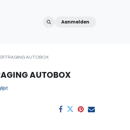
Aanmelden
ntercom
Contact
Over ons
Afspraak
VERTRAGING AUTOBOX
RAGING AUTOBOX
ijst