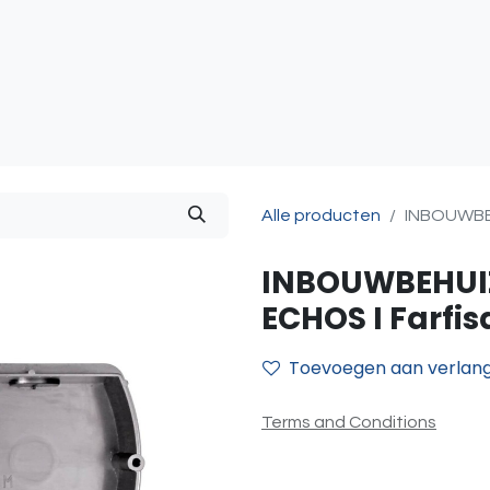
atie
Toegangscontrole
Sturing & Acceccoires
I
Alle producten
INBOUWBE
INBOUWBEHUI
ECHOS I Farfis
Toevoegen aan verlangl
Terms and Conditions