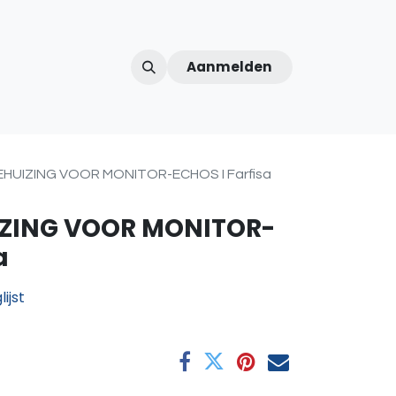
Aanmelden
ntercom
Contact
Over ons
Afspraak
HUIZING VOOR MONITOR-ECHOS I Farfisa
ZING VOOR MONITOR-
a
ijst