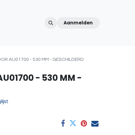
Aanmelden
ntercom
Contact
Over ons
Afspraak
OR AU01700 - 530 MM - GESCHILDERD
U01700 - 530 MM -
ijst