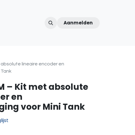
Aanmelden
ntercom
Contact
Over ons
Afspraak
 absolute lineaire encoder en
i Tank
M – Kit met absolute
er en
ging voor Mini Tank
ijst