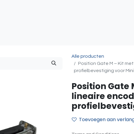
atie
Toegangscontrole
Sturing & Acceccoires
I
Alle producten
Position Gate M – Kit met
profielbevestiging voor Min
Position Gate 
lineaire encod
profielbevesti
Toevoegen aan verlangl