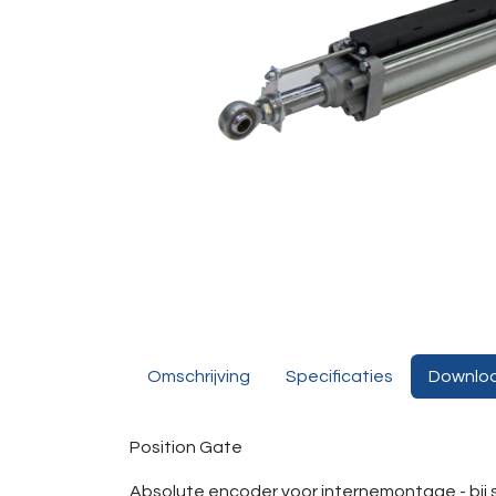
Omschrijving
Specificaties
Downlo
Position Gate
Absolute encoder voor internemontage - bij 