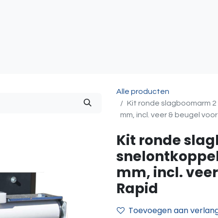
atie
Toegangscontrole
Sturing & Acceccoires
I
Alle producten
Kit ronde slagboomarm 2 m
mm, incl. veer & beugel voo
Kit ronde sl
snelontkoppeli
mm, incl. vee
Rapid
Toevoegen aan verlangl