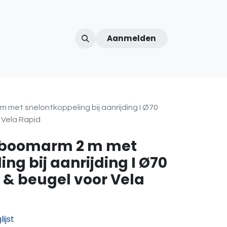
Aanmelden
ntercom
Contact
Over ons
Afspraak
 met snelontkoppeling bij aanrijding I Ø70
r Vela Rapid
agboomarm 2 m met
ng bij aanrijding I Ø70
r & beugel voor Vela
ijst