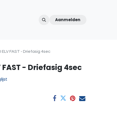
Aanmelden
ntercom
Contact
Over ons
Afspraak
ELV FAST - Driefasig 4sec
FAST - Driefasig 4sec
ijst