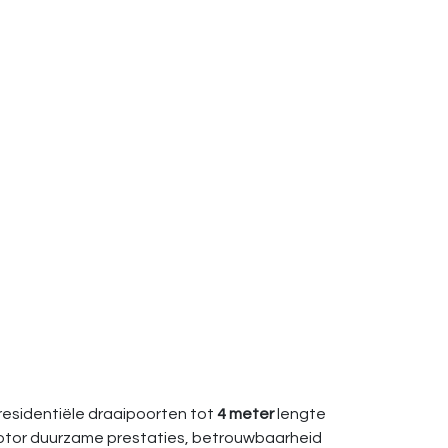
 residentiële draaipoorten tot
4 meter
lengte
 motor duurzame prestaties, betrouwbaarheid