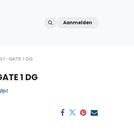
Aanmelden
ntercom
Contact
Over ons
Afspraak
G1 - GATE 1 DG
GATE 1 DG
ijst