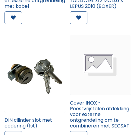
en externe ontgrendeling
TANDWIEL Z12 MOD.6 X
met kabel
LEPUS 2010 (BOXER)
Cover INOX -
Roestvrijstalen afdekking
voor externe
DIN cilinder slot met
ontgrendeling om te
codering (1st)
combineren met SECSAT