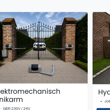
lektromechanisch
Hyd
nikarm
Joi
GER 230V / 24V