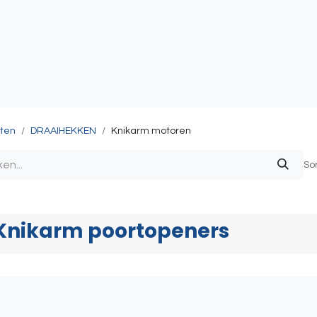
atie
Toegangscontrole
Sturing & Acceccoires
I
ten
DRAAIHEKKEN
Knikarm motoren
So
Knikarm poortopeners