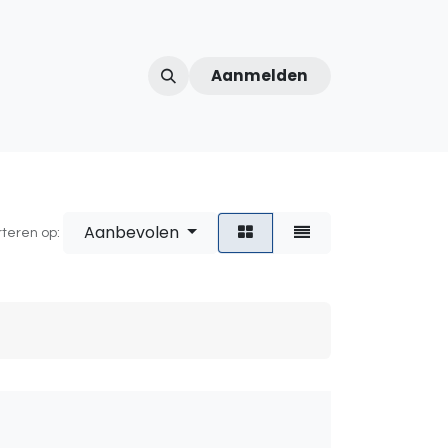
Aanmelden
ntercom
Contact
Over ons
Afspraak
Aanbevolen
rteren op: