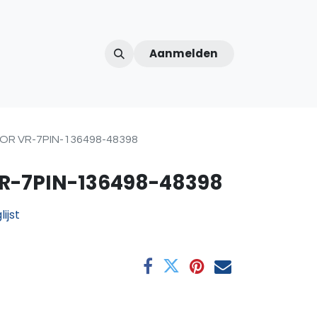
Aanmelden
ntercom
Contact
Over ons
Afspraak
R VR-7PIN-136498-48398
R-7PIN-136498-48398
ijst