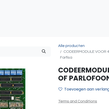
atie
Toegangscontrole
Sturing & Acceccoires
I
Alle producten
CODEERMODULE VOOR 4
Farfisa
CODEERMODUL
OF PARLOFOON
Toevoegen aan verlangl
Terms and Conditions