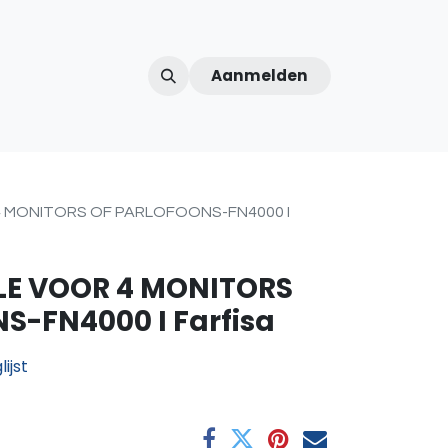
Aanmelden
ntercom
Contact
Over ons
Afspraak
 MONITORS OF PARLOFOONS-FN4000 I
E VOOR 4 MONITORS
S-FN4000 I Farfisa
ijst