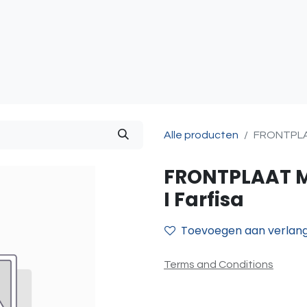
atie
Toegangscontrole
Sturing & Acceccoires
I
Alle producten
FRONTPLAA
FRONTPLAAT M
I Farfisa
Toevoegen aan verlangl
Terms and Conditions