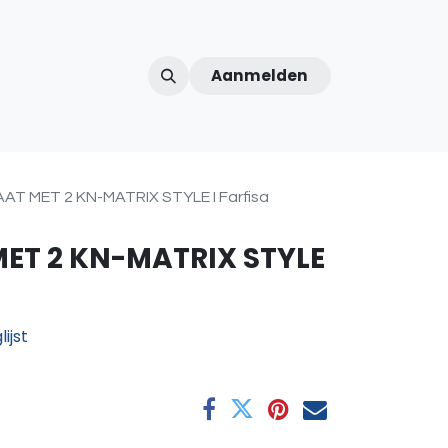
Aanmelden
ntercom
Contact
Over ons
Afspraak
T MET 2 KN-MATRIX STYLE I Farfisa
ET 2 KN-MATRIX STYLE
ijst