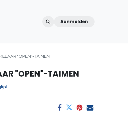
Aanmelden
ntercom
Contact
Over ons
Afspraak
KELAAR "OPEN"-TAIMEN
AR "OPEN"-TAIMEN
ijst