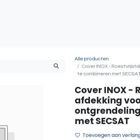
atie
Toegangscontrole
Sturing & Acceccoires
I
Alle producten
Cover INOX - Roestvrijst
te combineren met SECSA
Cover INOX - R
afdekking voo
ontgrendelin
met SECSAT
Toevoegen aan verlangl