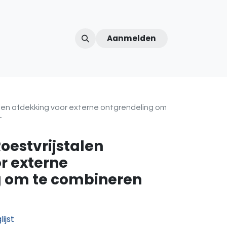
Aanmelden
ntercom
Contact
Over ons
Afspraak
alen afdekking voor externe ontgrendeling om
T
oestvrijstalen
r externe
g om te combineren
ijst